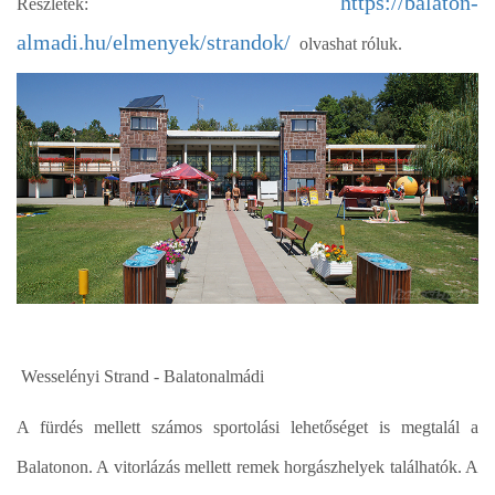
https://balaton-
Részletek:
almadi.hu/elmenyek/strandok/
olvashat róluk.
Wesselényi Strand - Balatonalmádi
A fürdés mellett számos sportolási lehetőséget is megtalál a
Balatonon. A vitorlázás mellett remek horgászhelyek találhatók. A