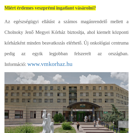
Miért érdemes veszprémi ingatlant vásárolni?
Az egészségügyi ellátást a számos magánrendelő mellett a
Cholnoky Jenő Megyei Kórház biztosítja, ahol kiemelt központi
kórházként minden beavatkozás elérhető. Új onkológiai centruma
pedig az egyik legjobban felszerelt az országban.
www.vmkorhaz.hu
Információ: