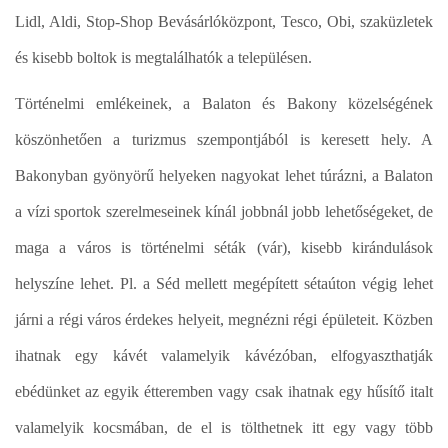
Lidl, Aldi, Stop-Shop Bevásárlóközpont, Tesco, Obi, szaküzletek
és kisebb boltok is megtalálhatók a településen.
Történelmi emlékeinek, a Balaton és Bakony közelségének
köszönhetően a turizmus szempontjából is keresett hely. A
Bakonyban gyönyörű helyeken nagyokat lehet túrázni, a Balaton
a vízi sportok szerelmeseinek kínál jobbnál jobb lehetőségeket, de
maga a város is történelmi séták (vár), kisebb kirándulások
helyszíne lehet. Pl. a Séd mellett megépített sétaúton végig lehet
járni a régi város érdekes helyeit, megnézni régi épületeit. Közben
ihatnak egy kávét valamelyik kávézóban, elfogyaszthatják
ebédünket az egyik étteremben vagy csak ihatnak egy hűsítő italt
valamelyik kocsmában, de el is tölthetnek itt egy vagy több