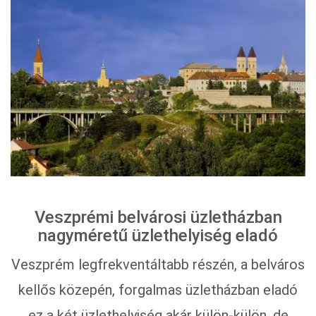
Veszprémi belvárosi üzletházban
nagyméretű üzlethelyiség eladó
Veszprém legfrekventáltabb részén, a belváros
kellős közepén, forgalmas üzletházban eladó
ez a két üzlethelyiség akár külön-külön, de