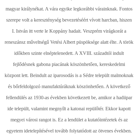
magyar királynékat. A vára egyike legkorábbi várainknak. Fontos
szerepe volt a kereszténység bevezetéséért vívott harcban, hiszen
I. István itt verte le Koppány hadait. Veszprém virágkorát a
reneszánsz műveltségű Vetési Albert püspöksége alatt élte. A török
időkben szinte elnéptelenedett. A XVIII. századtól indult
fejlődésnek gabona piacának köszönhetően, kereskedelmi
központ lett. Beindult az iparosodás is a Sédre települt malmoknak
és bőrfeldolgozó manufaktúráknak köszönhetően. A következő
fellendülés az 1930-as években következett be, amikor a hadiipar
ide települt, valamint megnyílt a katonai repülőtér. Ekkor kapott
megyei városi rangot is. Ez a lendület a kutatóintézetek és az
egyetem idetelepítésével tovább folytatódott az ötvenes években.