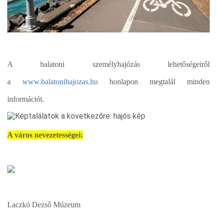
A balatoni személyhajózás lehetőségeiről
a
www.balatonihajozas.hu
honlapon megtalál minden
információt.
A város nevezetességei:
Laczkó Dezső Múzeum