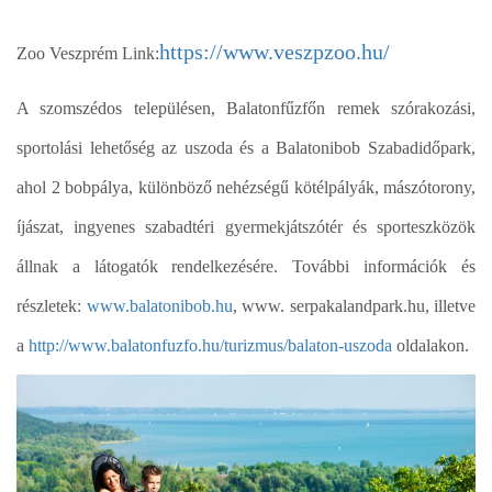
https://www.veszpzoo.hu/
Zoo Veszprém Link:
A szomszédos településen, Balatonfűzfőn remek szórakozási,
sportolási lehetőség az uszoda és a Balatonibob Szabadidőpark,
ahol 2 bobpálya, különböző nehézségű kötélpályák, mászótorony,
íjászat, ingyenes szabadtéri gyermekjátszótér és sporteszközök
állnak a látogatók rendelkezésére. További információk és
részletek:
www.balatonibob.hu
, www. serpakalandpark.hu, illetve
a
http://www.balatonfuzfo.hu/turizmus/balaton-uszoda
oldalakon.