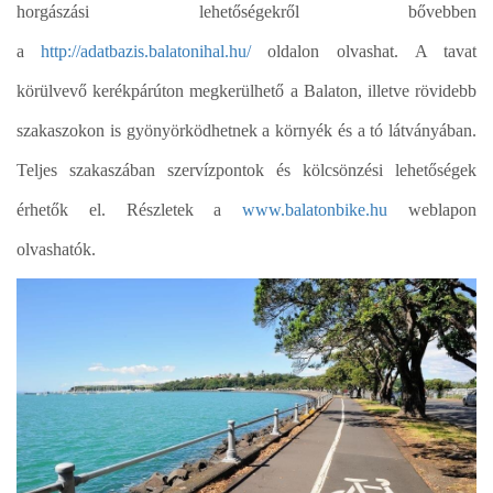
horgászási lehetőségekről bővebben
a
http://adatbazis.balatonihal.hu/
oldalon olvashat.
A tavat
körülvevő kerékpárúton megkerülhető a Balaton, illetve rövidebb
szakaszokon is gyönyörködhetnek a környék és a tó látványában.
Teljes szakaszában szervízpontok és kölcsönzési lehetőségek
érhetők el. Részletek a
www.balatonbike.hu
weblapon
olvashatók.