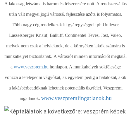
A lakosság létszáma is három és félszeresére nőtt. A rendszerváltás
után vált megyei jogú várossá, fejlesztése azóta is folyamatos.
Több nagy cég rendelkezik itt gyáregységgel: pl: Unilever,
Lasselsberger-Knauf, Balluff, Continentel-Teves, Jost, Valeo,
melyek nem csak a helyieknek, de a környéken lakók számára is
munkahelyet biztosítanak.
A városról minden információt megtalál
a
www.veszprem.hu
honlapon. A munkahelyek sokfélesége
vonzza a letelepedni vágyókat, az egyetem pedig a fiatalokat, akik
a lakásbérbeadóknak lehetnek potenciális ügyfelei. Veszprémi
www.veszpremiingatlanok.hu
ingatlanok: