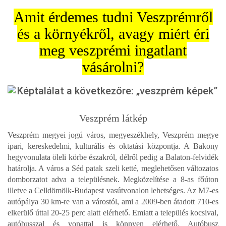
Amit érdemes tudni Veszprémről
és a környékről, avagy miért éri
meg veszprémi ingatlant
vásárolni?
Veszprém látkép
Veszprém megyei jogú város, megyeszékhely, Veszprém megye
ipari, kereskedelmi, kulturális és oktatási központja. A Bakony
hegyvonulata öleli körbe északról, délről pedig a Balaton-felvidék
határolja. A város a Séd patak szeli ketté, meglehetősen változatos
domborzatot adva a településnek. Megközelítése a 8-as főúton
illetve a Celldömölk-Budapest vasútvonalon lehetséges. Az M7-es
autópálya 30 km-re van a várostól, ami a 2009-ben átadott 710-es
elkerülő úttal 20-25 perc alatt elérhető. Emiatt a település kocsival,
autóbusszal és vonattal is könnyen elérhető. Autóbusz